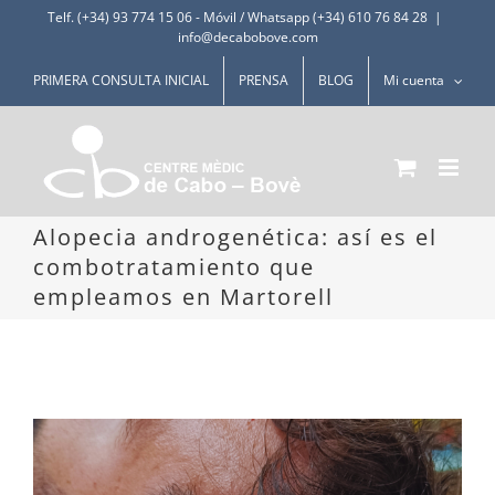
Saltar
Telf. (+34) 93 774 15 06
-
Móvil / Whatsapp (+34) 610 76 84 28
|
info@decabobove.com
al
contenido
PRIMERA CONSULTA INICIAL
PRENSA
BLOG
Mi cuenta
Alopecia androgenética: así es el
combotratamiento que
empleamos en Martorell
Ver
imagen
más