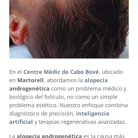
grande
En el
Centre Mèdic de Cabo Bové
, ubicado
en
Martorell
, abordamos la
alopecia
androgenética
como un problema médico y
biológico del folículo, no como un simple
problema estético. Nuestro enfoque combina
diagnóstico de precisión,
inteligencia
artificial
y terapias regenerativas avanzadas.
La
alopecia androgenética
es la causa más