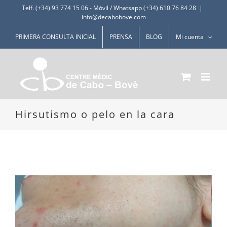
Saltar
Telf. (+34) 93 774 15 06
-
Móvil / Whatsapp (+34) 610 76 84 28
|
info@decabobove.com
al
contenido
PRIMERA CONSULTA INICIAL
PRENSA
BLOG
Mi cuenta
Hirsutismo o pelo en la cara
Ver
imagen
más
grande