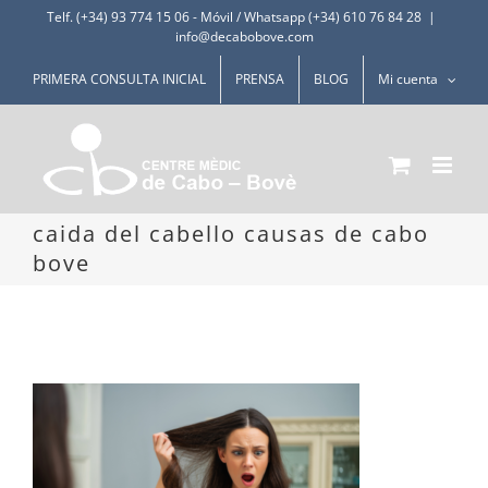
Saltar
Telf. (+34) 93 774 15 06
-
Móvil / Whatsapp (+34) 610 76 84 28
|
info@decabobove.com
al
contenido
PRIMERA CONSULTA INICIAL
PRENSA
BLOG
Mi cuenta
caida del cabello causas de cabo
bove