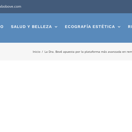
abobove.com
IO
SALUD Y BELLEZA
ECOGRAFÍA ESTÉTICA
R
Inicio
La Dra. Bové apuesta por la plataforma más avanzada en remo