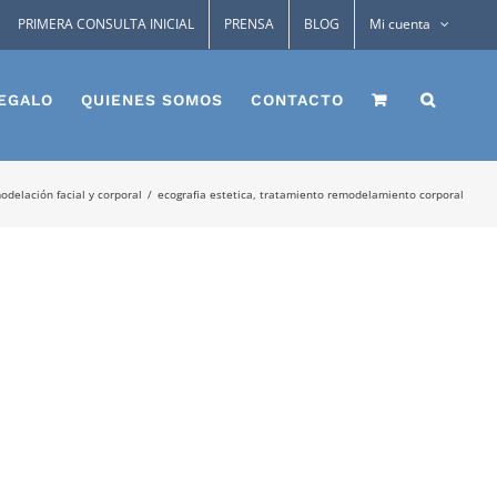
PRIMERA CONSULTA INICIAL
PRENSA
BLOG
Mi cuenta
EGALO
QUIENES SOMOS
CONTACTO
delación facial y corporal
ecografia estetica, tratamiento remodelamiento corporal