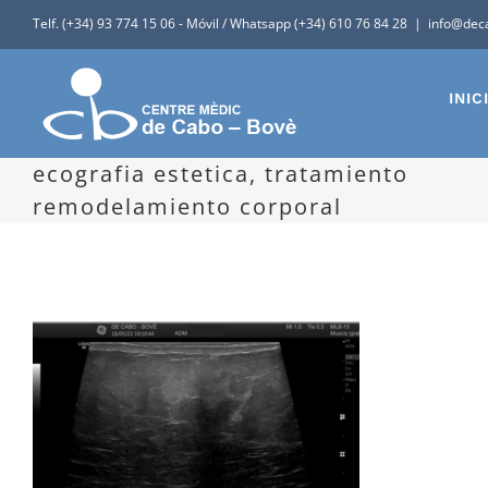
Saltar
Telf. (+34) 93 774 15 06
-
Móvil / Whatsapp (+34) 610 76 84 28
|
info@dec
al
contenido
INIC
ecografia estetica, tratamiento
remodelamiento corporal