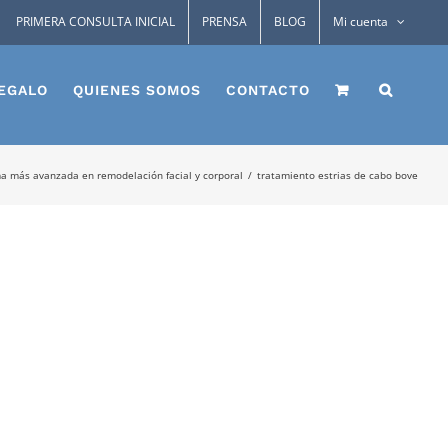
PRIMERA CONSULTA INICIAL
PRENSA
BLOG
Mi cuenta
EGALO
QUIENES SOMOS
CONTACTO
ma más avanzada en remodelación facial y corporal
tratamiento estrias de cabo bove