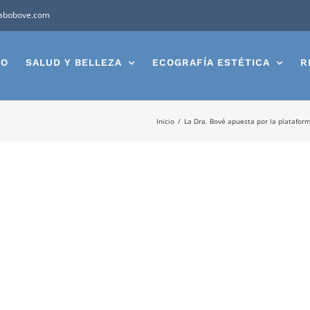
abobove.com
IO
SALUD Y BELLEZA
ECOGRAFÍA ESTÉTICA
R
Inicio
La Dra. Bové apuesta por la platafor