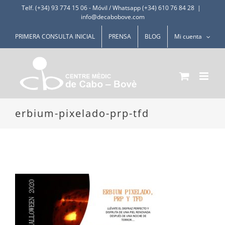
Saltar
Telf. (+34) 93 774 15 06
-
Móvil / Whatsapp (+34) 610 76 84 28
|
info@decabobove.com
al
contenido
PRIMERA CONSULTA INICIAL
PRENSA
BLOG
Mi cuenta
erbium-pixelado-prp-tfd