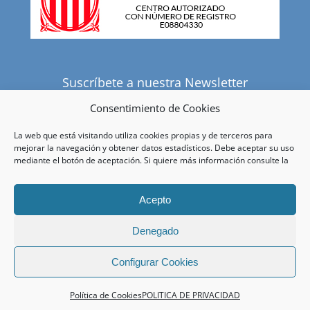
Suscríbete a nuestra Newsletter
Consentimiento de Cookies
La web que está visitando utiliza cookies propias y de terceros para
He leído y acepto la política de privacidad.
mejorar la navegación y obtener datos estadísticos. Debe aceptar su uso
mediante el botón de aceptación. Si quiere más información consulte la
Acepto
Denegado
© Copyright
2026 |
Centre Mèdic de Cabo-Bové
|
Política de
Configurar Cookies
privacidad
|
Condiciones de venta
| Todos los derechos reservados
Política de Cookies
POLITICA DE PRIVACIDAD