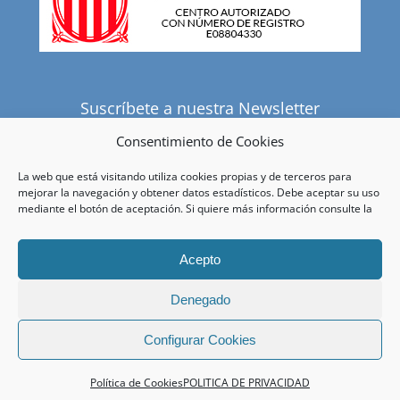
Suscríbete a nuestra Newsletter
Consentimiento de Cookies
La web que está visitando utiliza cookies propias y de terceros para
He leído y acepto la política de privacidad.
mejorar la navegación y obtener datos estadísticos. Debe aceptar su uso
mediante el botón de aceptación. Si quiere más información consulte la
Acepto
Denegado
© Copyright
2026 |
Centre Mèdic de Cabo-Bové
|
Política de
Configurar Cookies
privacidad
|
Condiciones de venta
| Todos los derechos reservados
Política de Cookies
POLITICA DE PRIVACIDAD