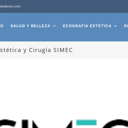
abobove.com
IO
SALUD Y BELLEZA
ECOGRAFÍA ESTÉTICA
R
stética y Cirugía SIMEC
Ver
imagen
más
grande